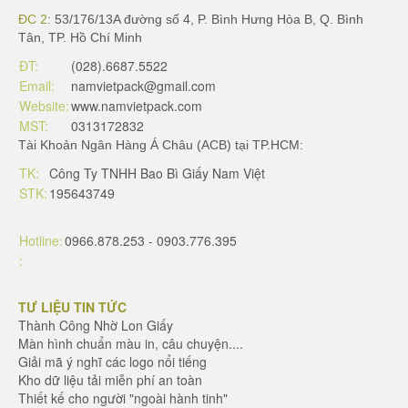
ĐC 2
: 53/176/13A đường số 4, P. Bình Hưng Hòa B, Q. Bình
Tân, TP. Hồ Chí Minh
ĐT:
(028).6687.5522
Email:
namvietpack@gmail.com
Website:
www.namvietpack.com
MST:
0313172832
Tài Khoản Ngân Hàng Á Châu (ACB) tại TP.HCM:
TK:
Công Ty TNHH Bao Bì Giấy Nam Việt
STK:
195643749
Hotline:
0966.878.253 - 0903.776.395
:
TƯ LIỆU TIN TỨC
Thành Công Nhờ Lon Giấy
Màn hình chuẩn màu in, câu chuyện....
Giải mã ý nghĩ các logo nổi tiếng
Kho dữ liệu tải miễn phí an toàn
Thiết kế cho người "ngoài hành tinh"