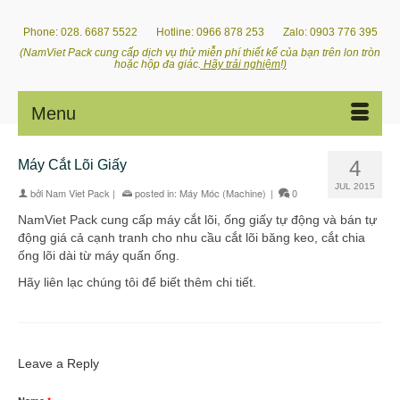
Phone: 028. 6687 5522 Hotline: 0966 878 253 Zalo: 0903 776 395
(NamViet Pack cung cấp dịch vụ thử miễn phí thiết kế của bạn trên lon tròn
hoặc hộp đa giác.
Hãy trải nghiệm!)
Menu
4
Máy Cắt Lõi Giấy
JUL 2015
bởi
Nam Viet Pack
|
posted in:
Máy Móc (Machine)
|
0
NamViet Pack cung cấp máy cắt lõi, ống giấy tự động và bán tự
động giá cả cạnh tranh cho nhu cầu cắt lõi băng keo, cắt chia
ống lõi dài từ máy quấn ống.
Hãy liên lạc chúng tôi để biết thêm chi tiết.
Leave a Reply