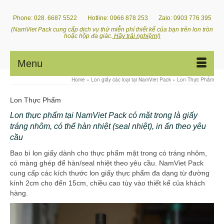
Phone: 028. 6687 5522 Hotline: 0966 878 253 Zalo: 0903 776 395
(NamViet Pack cung cấp dịch vụ thử miễn phí thiết kế của bạn trên lon tròn
hoặc hộp đa giác.
Hãy trải nghiệm!)
Menu
Home
»
Lon giấy các loại tại NamViet Pack
»
Lon Thực Phẩm
Lon Thực Phẩm
Lon thực phẩm tại NamViet Pack có mặt trong là giấy
tráng nhôm, có thể hàn nhiệt (seal nhiệt), in ấn theo yêu
cầu
Bao bì lon giấy dành cho thực phẩm mặt trong có tráng nhôm,
có màng ghép để hàn/seal nhiệt theo yêu cầu. NamViet Pack
cung cấp các kích thước lon giấy thực phẩm đa dạng từ đường
kính 2cm cho đến 15cm, chiều cao tùy vào thiết kế của khách
hàng.