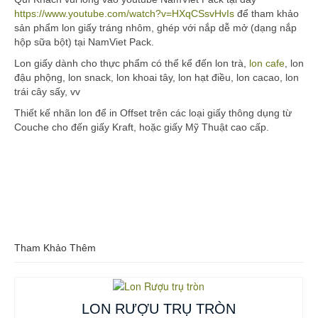
https://www.youtube.com/watch?v=HXqCSsvHvIs
để tham khảo
sản phẩm lon giấy tráng nhôm, ghép với nắp dễ mở (dạng nắp
hộp sữa bột) tại NamViet Pack.
Lon giấy dành cho thực phẩm có thể kể đến lon trà,
lon cafe
, lon
đậu phộng, lon snack, lon khoai tây, lon hạt điều, lon cacao, lon
trái cây sấy, vv
Thiết kế nhãn lon để in Offset trên các loại giấy thông dụng từ
Couche cho đến giấy Kraft, hoặc giấy Mỹ Thuật cao cấp.
Tham Khảo Thêm
LON RƯỢU TRỤ TRÒN