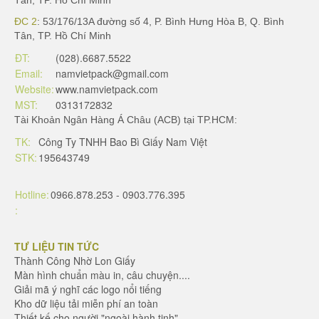
Tân, TP. Hồ Chí Minh
ĐC 2
: 53/176/13A đường số 4, P. Bình Hưng Hòa B, Q. Bình
Tân, TP. Hồ Chí Minh
ĐT:
(028).6687.5522
Email:
namvietpack@gmail.com
Website:
www.namvietpack.com
MST:
0313172832
Tài Khoản Ngân Hàng Á Châu (ACB) tại TP.HCM:
TK:
Công Ty TNHH Bao Bì Giấy Nam Việt
STK:
195643749
Hotline:
0966.878.253 - 0903.776.395
:
TƯ LIỆU TIN TỨC
Thành Công Nhờ Lon Giấy
Màn hình chuẩn màu in, câu chuyện....
Giải mã ý nghĩ các logo nổi tiếng
Kho dữ liệu tải miễn phí an toàn
Thiết kế cho người "ngoài hành tinh"